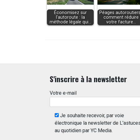
Économisez sur
Péages autoroutiers
l'autoroute : la
comment réduire
méthode légale qui…
votre facture…
S'inscrire à la newsletter
Votre e-mail
Je souhaite recevoir, par voie
électronique la newsletter de L'astuce
au quotidien par YC Media.