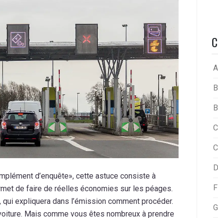
C
A
B
B
C
C
D
mplément d’enquête», cette astuce consiste à
F
permet de faire de réelles économies sur les péages.
n, qui expliquera dans l’émission comment procéder.
G
en voiture. Mais comme vous êtes nombreux à prendre