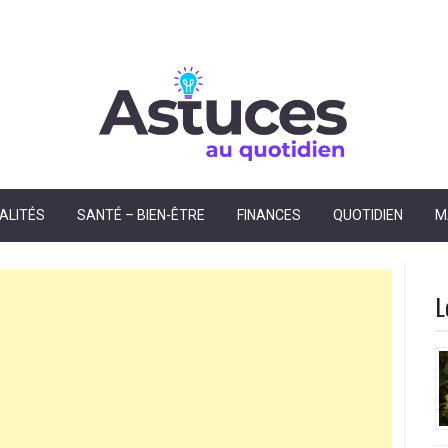
dien
ALITÉS
SANTÉ – BIEN-ÊTRE
FINANCES
QUOTIDIEN
M
L