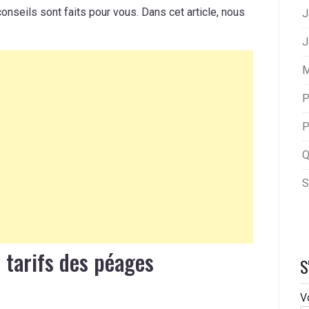
conseils sont faits pour vous. Dans cet article, nous
J
J
M
P
P
Q
S
 tarifs des péages
S
V