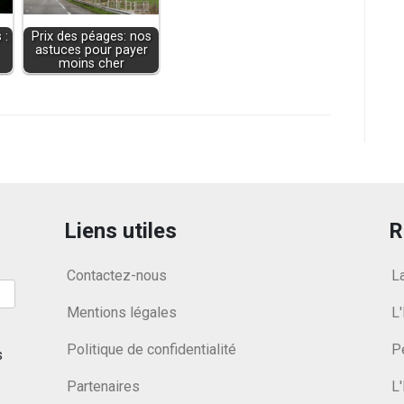
 :
Prix des péages: nos
astuces pour payer
moins cher
Liens utiles
R
Contactez-nous
L
Mentions légales
L'
Politique de confidentialité
P
s
Partenaires
L'