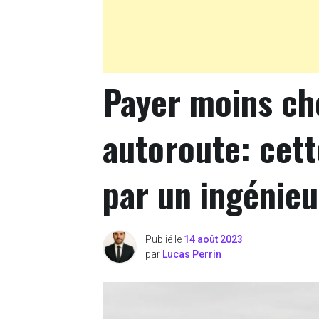
Payer moins che
autoroute: cett
par un ingénieu
Publié le
14 août 2023
par
Lucas Perrin