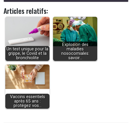
Articles relatifs:
Explosion des
Un test unique pour la
maladies
grippe, le Covid et la
nosocomiales:
bronchiolite
savoir…
Vaccins essentiels
après 65 ans :
protégez vos…