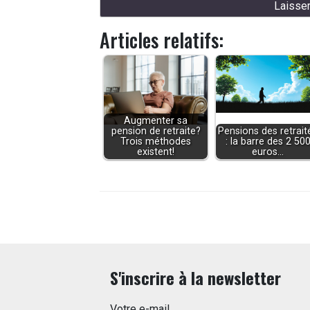
Articles relatifs:
Augmenter sa
pension de retraite?
Pensions des retrait
Trois méthodes
: la barre des 2 50
existent!
euros…
S'inscrire à la newsletter
Votre e-mail