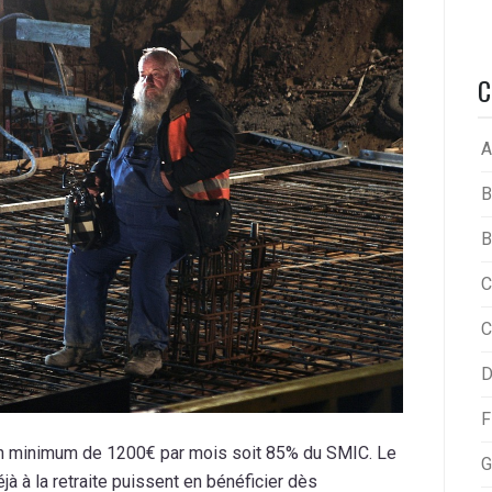
C
A
B
B
C
C
D
F
 à un minimum de 1200€ par mois soit 85% du SMIC. Le
G
à à la retraite puissent en bénéficier dès