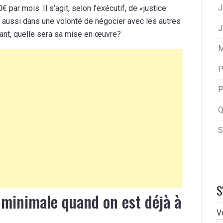
J
ar mois. Il s’agit, selon l’exécutif, de «justice
t aussi dans une volonté de négocier avec les autres
J
ant, quelle sera sa mise en œuvre?
M
P
P
Q
S
S
 minimale quand on est déjà à
V