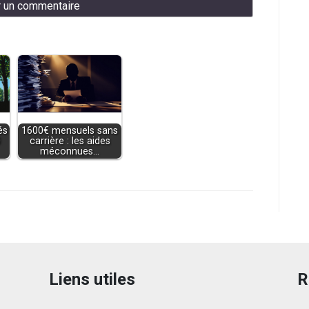
és
1600€ mensuels sans
0
carrière : les aides
méconnues…
Liens utiles
R