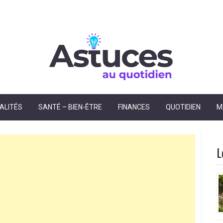
dien
ALITÉS
SANTÉ – BIEN-ÊTRE
FINANCES
QUOTIDIEN
M
L