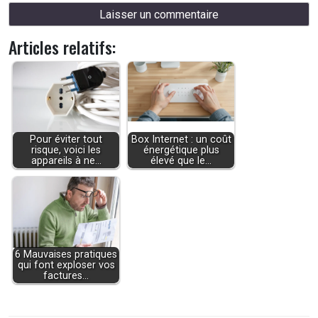
Articles relatifs:
Pour éviter tout
Box Internet : un coût
risque, voici les
énergétique plus
appareils à ne…
élevé que le…
6 Mauvaises pratiques
qui font exploser vos
factures…