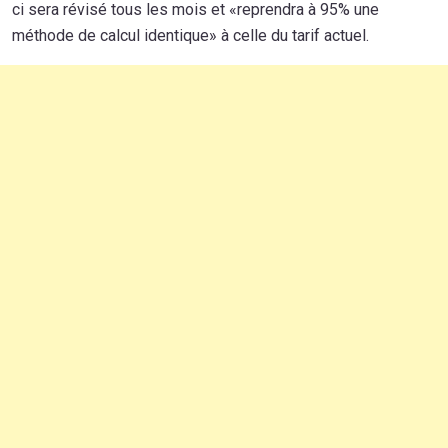
ci sera révisé tous les mois et «reprendra à 95% une
méthode de calcul identique» à celle du tarif actuel.