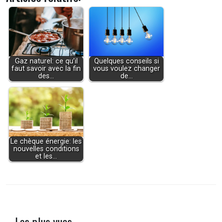
Gaz naturel: ce qu’il
Quelques conseils si
faut savoir avec la fin
vous voulez changer
des…
de…
Le chèque énergie: les
nouvelles conditions
et les…
Les plus vues