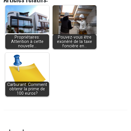
Propriétaires:
Pouvez-vous être
Attention à cette
exonéré de la taxe
nouvelle…
foncière en…
Carburant: Comment
obtenir la prime de
100 euros?