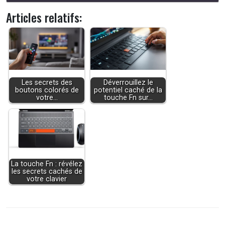
Articles relatifs:
Les secrets des
Déverrouillez le
boutons colorés de
potentiel caché de la
votre…
touche Fn sur…
La touche Fn : révélez
les secrets cachés de
votre clavier