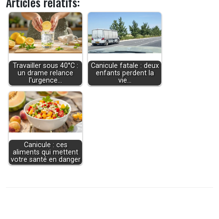
Articles relatifs:
Travailler sous 40°C :
Canicule fatale : deux
un drame relance
enfants perdent la
l'urgence…
vie…
Canicule : ces
aliments qui mettent
votre santé en danger