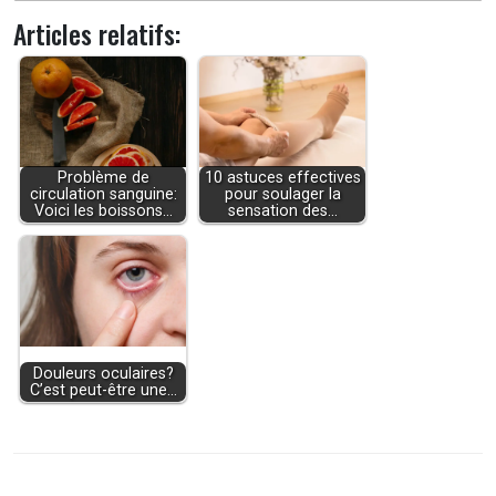
Articles relatifs:
Problème de
10 astuces effectives
circulation sanguine:
pour soulager la
Voici les boissons…
sensation des…
Douleurs oculaires?
C’est peut-être une…