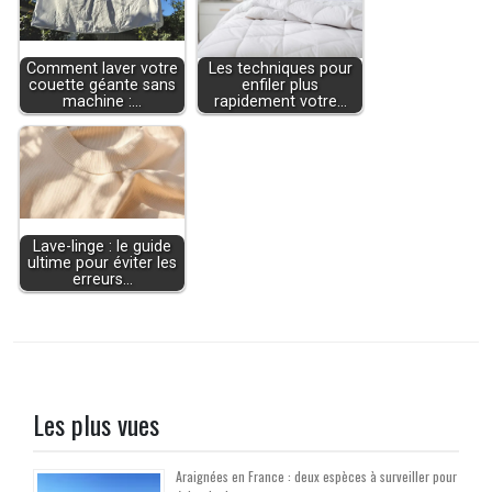
Comment laver votre
Les techniques pour
couette géante sans
enfiler plus
machine :…
rapidement votre…
Lave-linge : le guide
ultime pour éviter les
erreurs…
Les plus vues
Araignées en France : deux espèces à surveiller pour