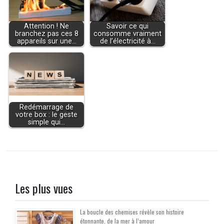
Attention ! Ne
Savoir ce qui
branchez pas ces 8
consomme vraiment
appareils sur une…
de l’électricité à…
Redémarrage de
votre box : le geste
simple qui…
Les plus vues
La boucle des chemises révèle son histoire
étonnante, de la mer à l’amour