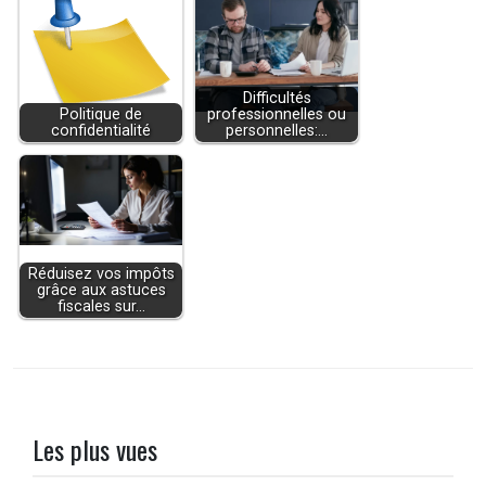
Difficultés
Politique de
professionnelles ou
confidentialité
personnelles:…
Réduisez vos impôts
grâce aux astuces
fiscales sur…
Les plus vues