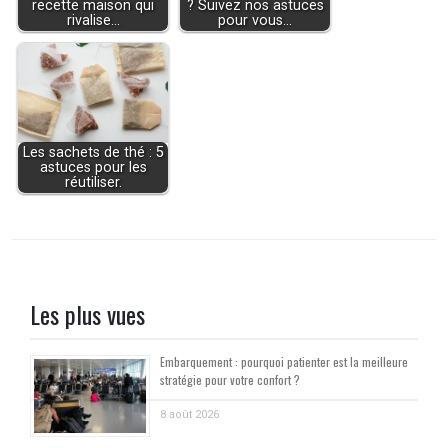
recette maison qui
? Suivez nos astuces
rivalise…
pour vous…
Les sachets de thé : 5
astuces pour les
réutiliser.
Les plus vues
Embarquement : pourquoi patienter est la meilleure
stratégie pour votre confort ?
8 août 2026