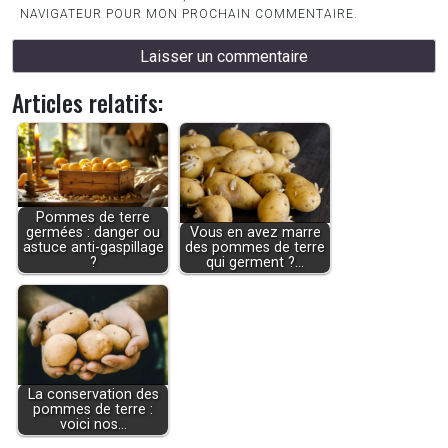
NAVIGATEUR POUR MON PROCHAIN COMMENTAIRE.
Articles relatifs:
Pommes de terre
germées : danger ou
Vous en avez marre
astuce anti-gaspillage
des pommes de terre
?
qui germent ?…
La conservation des
pommes de terre :
voici nos…