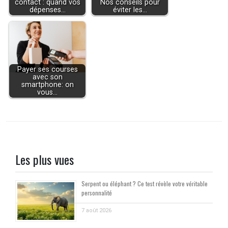
contact : quand vos
Nos conseils pour
dépenses…
éviter les…
Payer ses courses
avec son
smartphone: on
vous…
Les plus vues
Serpent ou éléphant ? Ce test révèle votre véritable
personnalité
7 août 2026