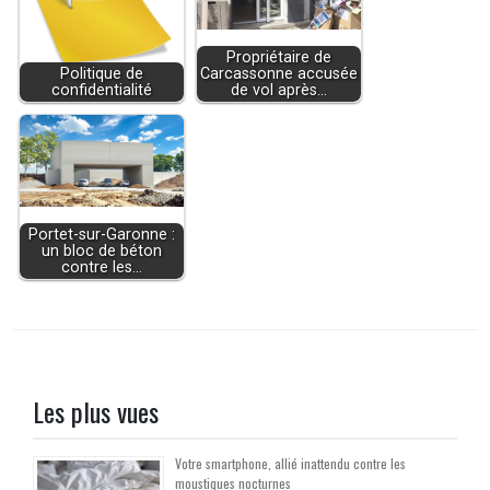
Propriétaire de
Politique de
Carcassonne accusée
confidentialité
de vol après…
Portet-sur-Garonne :
un bloc de béton
contre les…
Les plus vues
Votre smartphone, allié inattendu contre les
moustiques nocturnes