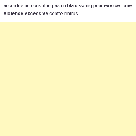
accordée ne constitue pas un blanc-seing pour
exercer une
violence excessive
contre l’intrus.